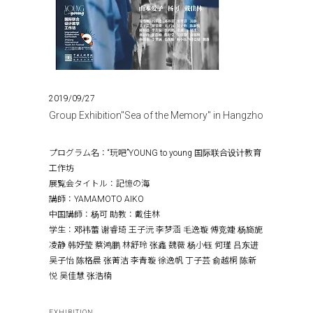
2019/09/27
Group Exhibition"Sea of the Memory" in Hangzho
プログラム名：“玩吧”YOUNG to young 国际联合设计教育
工作坊
展覧会タイトル：記憶の海
講師：YAMAMOTO AIKO
中国講師：杨可 助教：戴佳林
学生：邓祎蕾 谢睿琦 王子沅 李梦涵 毛逸璇 傅竞婕 杨旖旎
凌静 韩妤莹 蔡鸿鹏 林舒玲 张鑫 魏薇 杨小钰 何瑾 吕东进
吴子怡 陈格晨 张菁洁 李青璇 徐逸帆 丁子芸 俞越桐 陈新
悦 吴佳慧 张浩楠
EXHIBITION