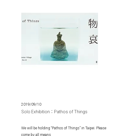
2019/09/10
Solo Exhibition：Pathos of Things
We will be holding “Pathos of Things” in Taipei. Please
come by all means