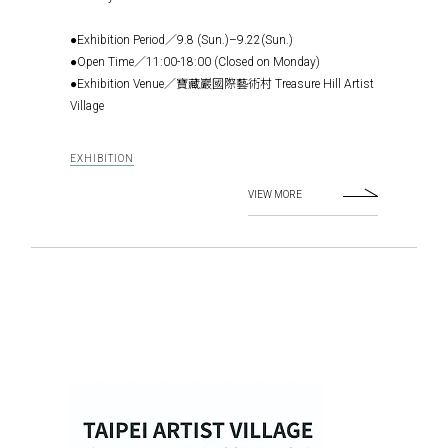
●Exhibition Period／9.8 (Sun.)–9.22(Sun.)
●Open Time／11:00-18:00 (Closed on Monday)
●Exhibition Venue／寶藏巖國際藝術村 Treasure Hill Artist
Village
EXHIBITION
VIEW MORE