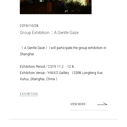
2019/10/28
Group Exhibition ：A Gentle Gaze
〈 A Gentle Gaze 〉I will participate the group exhibition in
Shanghai.
Exhibition Period／2019.11.2. - 12.8.
Exhibition Venue／HWA’S Gallery （3398 Longteng Ave,
Xuhui, Shanghai, China ）
EXHIBITION
VIEW MORE