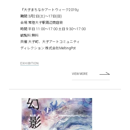
『大子まちなかアートウィーク2019』
期間:3月2日(土)〜17日(日)
会場:常陸大子駅周辺商店街
時間:平日 11:00〜17:00 土日 9:30〜17:00
観覧料:無料
共催:大子町、大子アートコミュニティ
ディレクション:株式会社MeltingPot
EXHIBITION
VIEW MORE